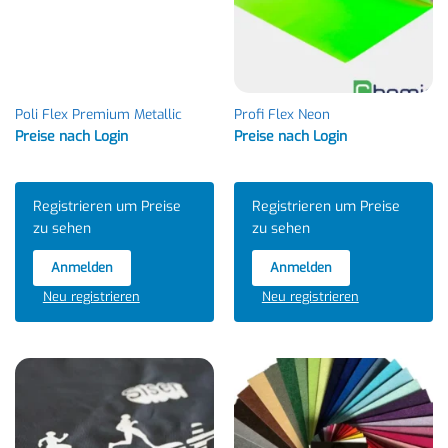
Poli Flex Premium Metallic
Profi Flex Neon
Preise nach Login
Preise nach Login
Registrieren um Preise
Registrieren um Preise
zu sehen
zu sehen
Anmelden
Anmelden
Neu registrieren
Neu registrieren