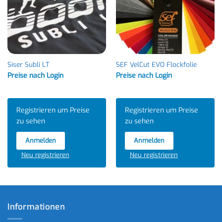
Siser Subli LT
SEF VelCut EVO Flockfolie
Preise nach Login
Preise nach Login
Registrieren um Preise
Registrieren um Preise
zu sehen
zu sehen
Anmelden
Anmelden
Neu registrieren
Neu registrieren
Informationen