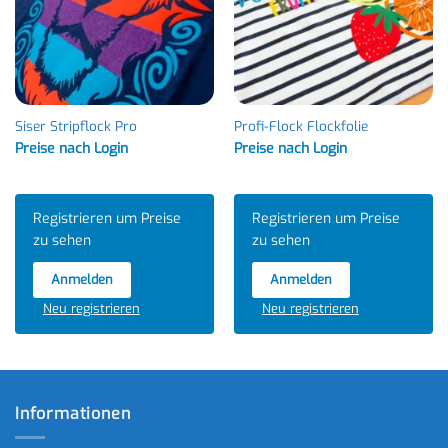
Siser Stripflock Pro
Profi-Flock Flockfolie
Preise nach Login
Preise nach Login
Registrieren um Preise
Registrieren um Preise
zu sehen
zu sehen
Anmelden
Anmelden
Neu registrieren
Neu registrieren
Informationen