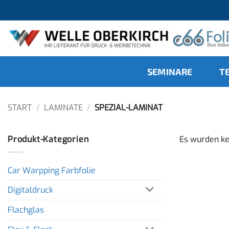
Zum
Inhalt
springen
SEMINARE
T
START
/
LAMINATE
/
SPEZIAL-LAMINAT
Produkt-Kategorien
Es wurden ke
Car Warpping Farbfolie
Digitaldruck
Flachglas