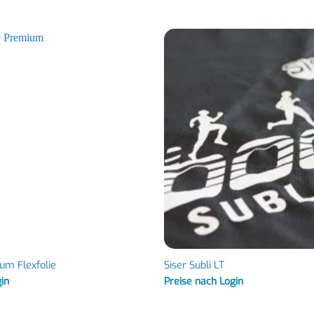
ium Flexfolie
Siser Subli LT
gin
Preise nach Login