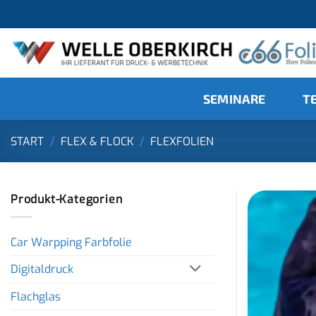
Zum
Inhalt
springen
SEMINARE
T
START
/
FLEX & FLOCK
/
FLEXFOLIEN
Produkt-Kategorien
Car Warpping Farbfolie
Digitaldruck
Flachglas