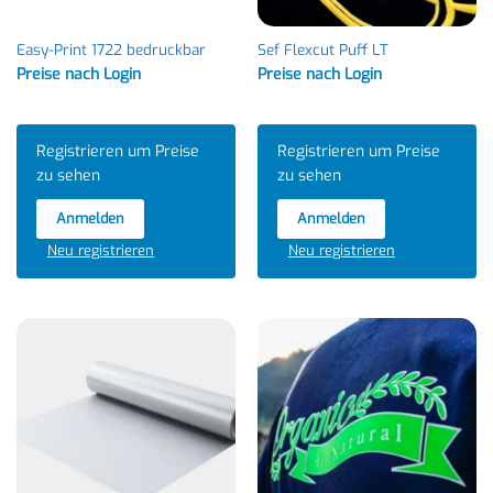
Easy-Print 1722 bedruckbar
Sef Flexcut Puff LT
Preise nach Login
Preise nach Login
Registrieren um Preise
Registrieren um Preise
zu sehen
zu sehen
Anmelden
Anmelden
Neu registrieren
Neu registrieren