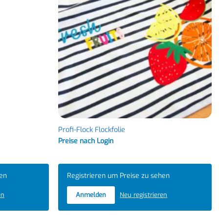
Profi-Flock Flockfolie
Preise nach Login
hen
Registrieren um Preise zu sehen
en
Anmelden
Neu registrieren