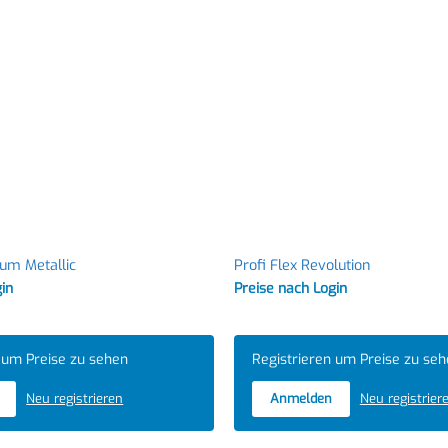
ium Metallic
Profi Flex Revolution
gin
Preise nach Login
 um Preise zu sehen
Registrieren um Preise zu se
Neu registrieren
Anmelden
Neu registrier