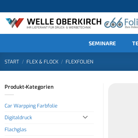
Zum
Inhalt
springen
SEMINARE
T
START
/
FLEX & FLOCK
/
FLEXFOLIEN
Produkt-Kategorien
Car Warpping Farbfolie
Digitaldruck
Flachglas